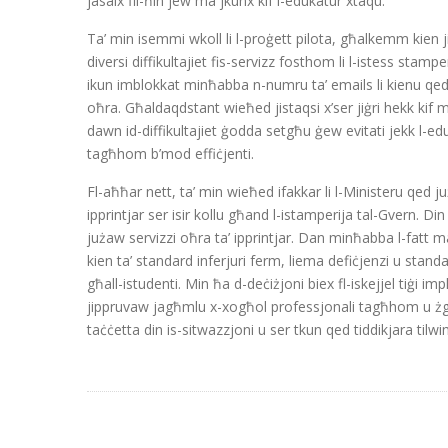
jasalx fil-ħin jew ma jkunx kif l-edukatur xtaqu.
Ta’ min isemmi wkoll li l-proġett pilota, għalkemm kien j
diversi diffikultajiet fis-servizz fosthom li l-istess sta
ikun imblokkat minħabba n-numru ta’ emails li kienu qed j
oħra. Għaldaqdstant wieħed jistaqsi x’ser jiġri hekk kif mi
dawn id-diffikultajiet ġodda setgħu ġew evitati jekk l-edu
tagħhom b’mod effiċjenti.
Fl-aħħar nett, ta’ min wieħed ifakkar li l-Ministeru qed już
ipprintjar ser isir kollu għand l-istamperija tal-Gvern. Din
jużaw servizzi oħra ta’ ipprintjar. Dan minħabba l-fatt ma
kien ta’ standard inferjuri ferm, liema defiċjenzi u stand
għall-istudenti. Min ħa d-deċiżjoni biex fl-iskejjel tiġi im
jippruvaw jagħmlu x-xogħol professjonali tagħhom u żgur l
taċċetta din is-sitwazzjoni u ser tkun qed tiddikjara tilw