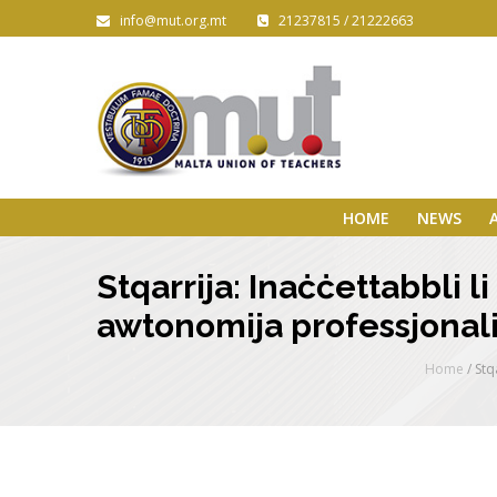
info@mut.org.mt
21237815 / 21222663
HOME
NEWS
Stqarrija: Inaċċettabbli l
awtonomija professjonali 
Home
/
Stq