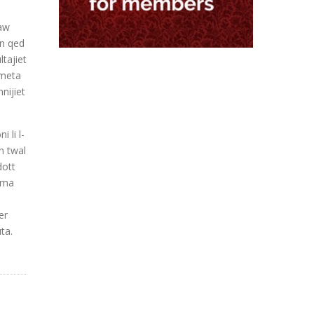
zaw
en qed
ltajiet
 meta
nijiet
 li l-
in twal
dott
iema
er
ta.