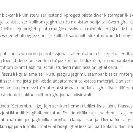
biċ-ċar li l-Ministeru ser jestendi l-proġett pilota dwar l-istampar fl-isk
kejjel tal-istat ser ikollhom jagħmlu użu mill-istamperija tal-Gvern għal ku
każ ieħor fejn proġett pilota ma ġiex evalwat u minflok ser jiġi estiż bl
widen għall-oġġezzjonijiet kollha li saru mill-edukaturi waqt li l-proġe
att fuq l-awtonomija professjonali tal-edukaturi u l-iskejjel u ser titfa 
li din id-deċiżjoni ser tkun ta’ piż kbir fuq l-edukaturi, b’mod partikolar
hom skont l-abbiltajiet tal-istudenti minn lezzjoni għal oħra. Ir-
ifissru li l-għalliema ser ikunu jistgħu jagħmlu stampar biss ta’ materjal
ifisser li ma jista’ jsir l-ebda addattament tal-istess materjal. Dan ser i
denti kollha permezz ta’ materjal stampat u addattat għal livelli different
-istudenti li l-aktar ikollhom għajnuna individwali.
bda f’Settembru li ġej fejn ser ikun hemm tibdiliet fis-sillabi u fl-asses
ni iktar diffiċli għall-edukaturi. Fost id-diffikultajiet wieħed jista’ jse
att ma’ min qed jagħmillu x-xogħol u lanqas ikun jaf f’liema ħin tal-ġ
kun ippjana li jkollu l-materjal f’idejh għal lezzjoni partikolari u dan ma