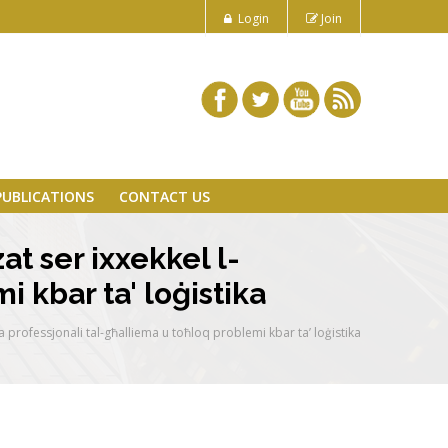
Login
Join
PUBLICATIONS
CONTACT US
at ser ixxekkel l-
 kbar ta' loġistika
ja professjonali tal-għalliema u toħloq problemi kbar ta’ loġistika