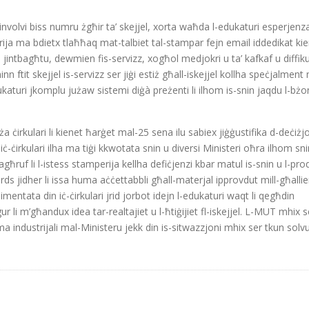
involvi biss numru żgħir ta’ skejjel, xorta waħda l-edukaturi esperjen
mperija ma bdietx tlaħħaq mat-talbiet tal-stampar fejn email iddedikat ki
intbagħtu, dewmien fis-servizz, xogħol medjokri u ta’ kafkaf u diffiku
nn ftit skejjel is-servizz ser jiġi estiż għall-iskejjel kollha speċjalment
katuri jkomplu jużaw sistemi diġà preżenti li ilhom is-snin jaqdu l-bżon
a ċirkulari li kienet ħarġet mal-25 sena ilu sabiex jiġġustifika d-deċiżjoni
 iċ-ċirkulari ilha ma tiġi kkwotata snin u diversi Ministeri oħra ilhom sn
għruf li l-istess stamperija kellha defiċjenzi kbar matul is-snin u l-pro
ards jidher li issa huma aċċettabbli għall-materjal ipprovdut mill-għall
plimentata din iċ-ċirkulari jrid jorbot idejn l-edukaturi waqt li qegħdin
i m’għandux idea tar-realtajiet u l-ħtiġijiet fl-iskejjel. L-MUT mhix s
ima industrijali mal-Ministeru jekk din is-sitwazzjoni mhix ser tkun solvu