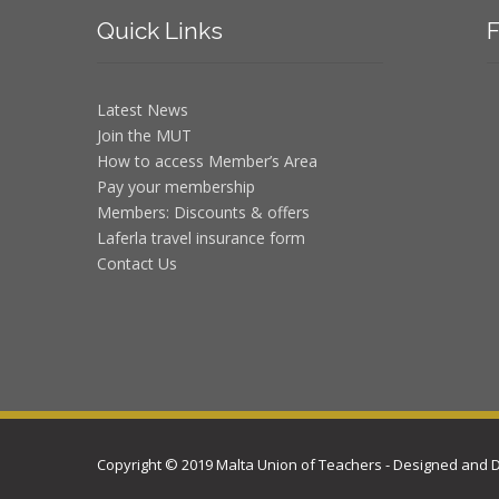
Quick
Links
F
Latest News
Join the MUT
How to access Member’s Area
Pay your membership
Members: Discounts & offers
Laferla travel insurance form
Contact Us
Copyright © 2019 Malta Union of Teachers - Designed and