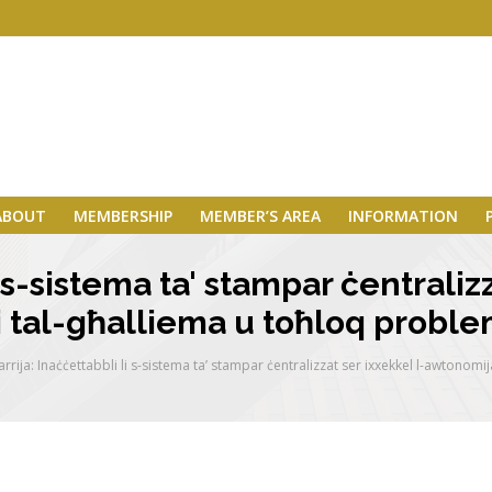
ABOUT
MEMBERSHIP
MEMBER’S AREA
INFORMATION
i s-sistema ta' stampar ċentralizz
tal-għalliema u toħloq problemi
arrija: Inaċċettabbli li s-sistema ta’ stampar ċentralizzat ser ixxekkel l-awtonomi