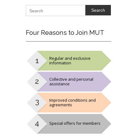
Search
Four
Reasons to Join MUT
Regular and exclusive
information
Collective and personal
assistance
Improved conditions and
agreements
Special offers for members