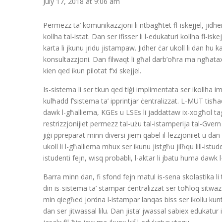
July 17, 2018 at 9:06 am
Permezz ta’ komunikazzjoni li ntbagħtet fl-iskejjel, jidher 
kollha tal-istat. Dan ser ifisser li l-edukaturi kollha fl-is
karta li jkunu jridu jistampaw. Jidher ċar ukoll li dan hu 
konsultazzjoni. Dan filwaqt li għal darb’oħra ma ngħatax 
kien qed ikun pilotat f’xi skejjel.
Is-sistema li ser tkun qed tiġi implimentata ser ikollha imp
kulħadd f’sistema ta’ ipprintjar ċentralizzat. L-MUT tisħaq 
dawk l-għalliema, KGEs u LSEs li jaddattaw ix-xogħol tagħ
restrizzjonijiet permezz tal-użu tal-istamperija tal-Gvern 
jiġi ppreparat minn diversi jiem qabel il-lezzjoniiet u dan 
ukoll li l-għalliema mhux ser ikunu jistgħu jilħqu lill-istu
istudenti fejn, wisq probabli, l-aktar li jbatu huma dawk l
Barra minn dan, fi sfond fejn matul is-sena skolastika li ti
din is-sistema ta’ stampar ċentralizzat ser toħloq sitwazzjo
min qiegħed jordna l-istampar lanqas biss ser ikollu kunt
dan ser jitwassal lilu. Dan jista’ jwassal sabiex edukatur i