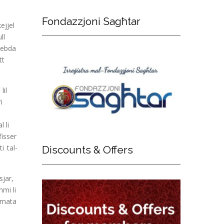
Fondazzjoni
Sagħtar
ejjel
ll
a ebda
tt
lil
i
 li
fisser
i tal-
Discounts
& Offers
sjar,
mmi li
urnata