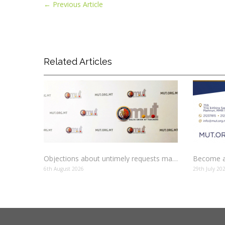
←
Previous Article
Related Articles
Objections about untimely requests made to schools
Become a
6th August 2026
29th July 20