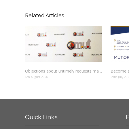
Related Articles
Objections about untimely requests made to schools
Become a
6th August 2026
29th July 20
Quick
Links
F