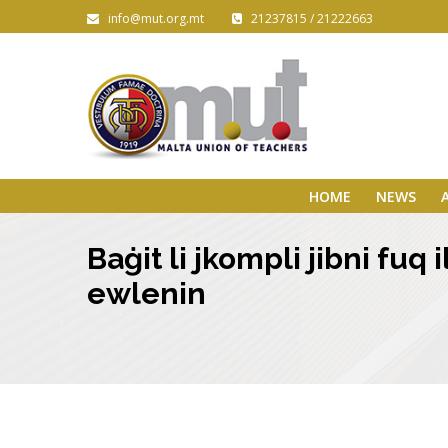
info@mut.org.mt
21237815 / 21222663
HOME
NEWS
Baġit li jkompli jibni fuq 
ewlenin