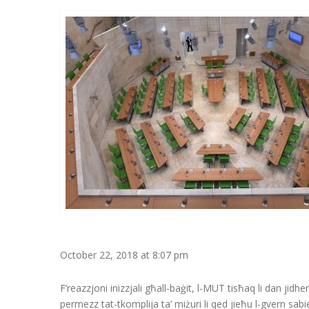
October 22, 2018 at 8:07 pm
F’reazzjoni inizzjali għall-baġit, l-MUT tisħaq li dan jid
permezz tat-tkomplija ta’ miżuri li qed jieħu l-gvern sab