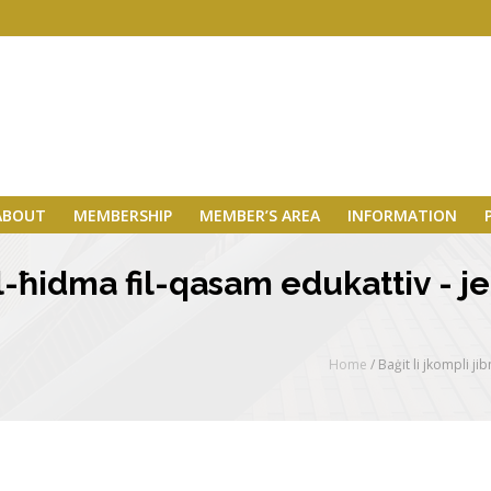
ABOUT
MEMBERSHIP
MEMBER’S AREA
INFORMATION
il-ħidma fil-qasam edukattiv - jer
Home
/
Baġit li jkompli ji