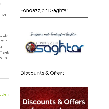
 u
Fondazzjoni
Sagħtar
ijiet
attiv,
aturi
ma
 ħsieb
si tal-
Discounts
& Offers
icle
→