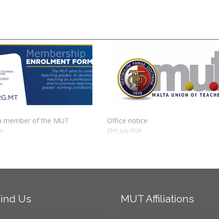
 member of the MUT
Office notice
26
29th July 2026
ind
Us
MUT
Affiliations