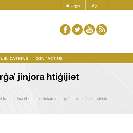
Login
Join
PUBLICATIONS
CONTACT US
ġa' jinjora ħtiġijiet
bni fuq il-ħidma fil-qasam edukattiv – jerġa’ jinjora ħtiġijiet ewlenin