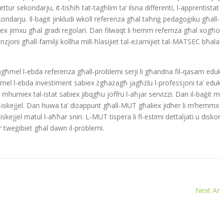
settur sekondarju, it-tisħiħ tat-tagħlim ta’ ilsna differenti, l-apprentistat
ndarju. Il-baġit jinkludi wkoll referenza għal taħriġ pedagoġiku għall-
biex jimxu għal gradi regolari. Dan filwaqt li hemm refernza għal xogħol
nzjoni għall-familji kollha mill-ħlasijiet tal-eżamijiet tal-MATSEC bħala
jagħmel l-ebda referenza għall-problemi serji li għandna fil-qasam eduk
ħmel l-ebda investiment sabiex żgħażagħ jagħżlu l-professjoni ta’ eduk
 mhumiex tal-istat sabiex jibqgħu joffru l-aħjar servizzi. Dan il-baġit 
 fl-iskejjel. Dan huwa ta’ diżappunt għall-MUT għaliex jidher li m’hemmx
-iskejjel matul l-aħħar snin. L-MUT tispera li fl-estimi dettaljati u diskor
 tweġibiet għal dawn il-problemi.
Next Art