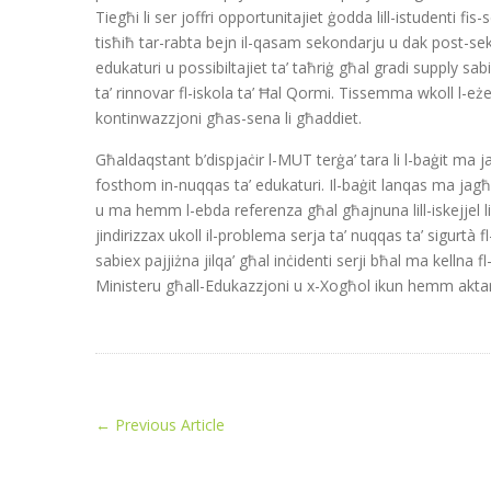
Tiegħi li ser joffri opportunitajiet ġodda lill-istudenti fis-
tisħiħ tar-rabta bejn il-qasam sekondarju u dak post-seko
edukaturi u possibiltajiet ta’ taħriġ għal gradi supply sa
ta’ rinnovar fl-iskola ta’ Ħal Qormi. Tissemma wkoll l-eże
kontinwazzjoni għas-sena li għaddiet.
Għaldaqstant b’dispjaċir l-MUT terġa’ tara li l-baġit ma 
fosthom in-nuqqas ta’ edukaturi. Il-baġit lanqas ma jag
u ma hemm l-ebda referenza għal għajnuna lill-iskejjel li
jindirizzax ukoll il-problema serja ta’ nuqqas ta’ sigurtà
sabiex pajjiżna jilqa’ għal inċidenti serji bħal ma kellna fl
Ministeru għall-Edukazzjoni u x-Xogħol ikun hemm aktar
←
Previous Article