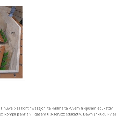
her li huwa biss kontinwazzjoni tal-ħidma tal-Gvern fil-qasam edukattiv
iex ikompli jsaħħaħ il-qasam u s-servizz edukattiv. Dawn jinkludu l-Vja