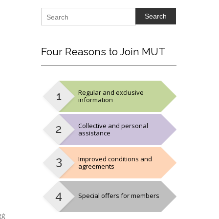
Search
Four
Reasons to Join MUT
Regular and exclusive
information
Collective and personal
assistance
Improved conditions and
agreements
Special offers for members
ġġ