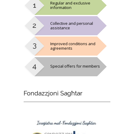
Regular and exclusive
information
Collective and personal
assistance
Improved conditions and
agreements
Special offers for members
Fondazzjoni
Sagħtar