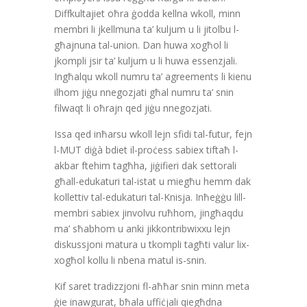
Diffkultajiet oħra ġodda kellna wkoll, minn
membri li jkellmuna ta’ kuljum u li jitolbu l-
għajnuna tal-union. Dan huwa xogħol li
jkompli jsir ta’ kuljum u li huwa essenzjali.
Ingħalqu wkoll numru ta’ agreements li kienu
ilhom jiġu nnegozjati għal numru ta’ snin
filwaqt li oħrajn qed jiġu nnegozjati.
Issa qed inħarsu wkoll lejn sfidi tal-futur, fejn
l-MUT diġà bdiet il-proċess sabiex tiftaħ l-
akbar ftehim tagħha, jiġifieri dak settorali
għall-edukaturi tal-istat u miegħu hemm dak
kollettiv tal-edukaturi tal-Knisja. Inħeġġu lill-
membri sabiex jinvolvu ruħhom, jingħaqdu
ma’ sħabhom u anki jikkontribwixxu lejn
diskussjoni matura u tkompli tagħti valur lix-
xogħol kollu li nbena matul is-snin.
Kif saret tradizzjoni fl-aħħar snin minn meta
ġie inawgurat, bħala uffiċjali qiegħdna