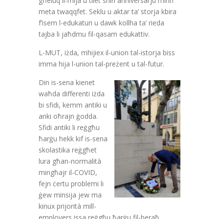
għeluq il-mija u tliet snin anniversarju minn
meta twaqqfet. Seklu u aktar ta’ storja kbira
f’isem l-edukaturi u dawk kollha ta’ rieda
tajba li jaħdmu fil-qasam edukattiv.
L-MUT, iżda, mhijiex il-union tal-istorja biss
imma hija l-union tal-preżent u tal-futur.
Din is-sena kienet
waħda differenti iżda
bi sfidi, kemm antiki u
anki oħrajn ġodda.
Sfidi antiki li reġgħu
ħarġu hekk kif is-sena
skolastika reġgħet
lura għan-normalità
mingħajr il-COVID,
fejn ċertu problemi li
ġew minsija jew ma
kinux prijorità mill-
employers issa reġgħu ħarġu fil-beraħ.