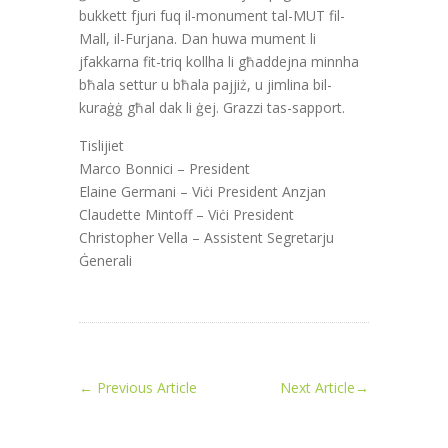
bukkett fjuri fuq il-monument tal-MUT fil-
Mall, il-Furjana. Dan huwa mument li
jfakkarna fit-triq kollha li għaddejna minnha
bħala settur u bħala pajjiż, u jimlina bil-
kuraġġ għal dak li ġej. Grazzi tas-sapport.
Tislijiet
Marco Bonnici – President
Elaine Germani – Viċi President Anzjan
Claudette Mintoff – Viċi President
Christopher Vella – Assistent Segretarju
Ġenerali
←
Previous Article
Next Article
→