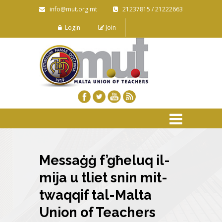
info@mut.org.mt
21237815 / 21222663
Login
Join
Messaġġ f’għeluq il-
mija u tliet snin mit-
twaqqif tal-Malta
Union of Teachers