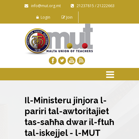
info@mut.org.mt
21237815 / 21222663
Login
Join
Il-Ministeru jinjora l-
pariri tal-awtoritajiet
tas-saħħa dwar il-ftuħ
tal-iskejjel - l-MUT