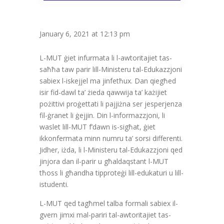
January 6, 2021 at 12:13 pm
L-MUT ġiet infurmata li l-awtoritajiet tas-
saħħa taw parir lill-Ministeru tal-Edukazzjoni
sabiex l-iskejjel ma jinfetħux. Dan qiegħed
isir fid-dawl ta’ żieda qawwija ta’ każijiet
pożittivi proġettati li pajjiżna ser jesperjenza
fil-ġranet li ġejjin. Din l-informazzjoni, li
waslet lill-MUT f’dawn is-sigħat, ġiet
ikkonfermata minn numru ta’ sorsi differenti.
Jidher, iżda, li l-Ministeru tal-Edukazzjoni qed
jinjora dan il-parir u għaldaqstant l-MUT
tħoss li għandha tipproteġi lill-edukaturi u lill-
istudenti.
L-MUT qed tagħmel talba formali sabiex il-
gvern jimxi mal-pariri tal-awtoritajiet tas-