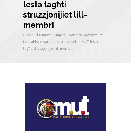
lesta tagħti
struzzjonijiet lill-
membri
Home
/
Il-Ministeru jinjora l-pariri tal-awtoritajiet
tas-saħħa dwar il-ftuħ tal-iskejjel – l-MUT lesta
tagħti struzzjonijiet lill-membri