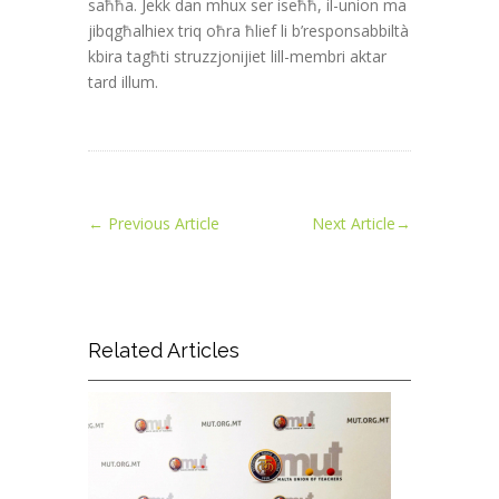
saħħa. Jekk dan mhux ser iseħħ, il-union ma
jibqgħalhiex triq oħra ħlief li b’responsabbiltà
kbira tagħti struzzjonijiet lill-membri aktar
tard illum.
←
Previous Article
Next Article
→
Related Articles