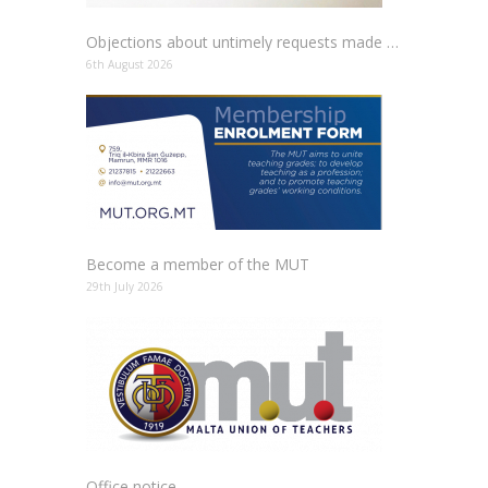
Objections about untimely requests made to schools
6th August 2026
Become a member of the MUT
29th July 2026
Office notice