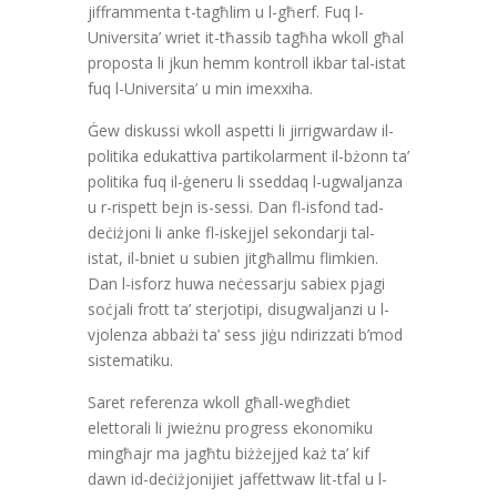
jifframmenta t-tagħlim u l-għerf. Fuq l-
Universita’ wriet it-tħassib tagħha wkoll għal
proposta li jkun hemm kontroll ikbar tal-istat
fuq l-Universita’ u min imexxiha.
Ġew diskussi wkoll aspetti li jirrigwardaw il-
politika edukattiva partikolarment il-bżonn ta’
politika fuq il-ġeneru li sseddaq l-ugwaljanza
u r-rispett bejn is-sessi. Dan fl-isfond tad-
deċiżjoni li anke fl-iskejjel sekondarji tal-
istat, il-bniet u subien jitgħallmu flimkien.
Dan l-isforz huwa neċessarju sabiex pjagi
soċjali frott ta’ sterjotipi, disugwaljanzi u l-
vjolenza abbażi ta’ sess jiġu ndirizzati b’mod
sistematiku.
Saret referenza wkoll għall-wegħdiet
elettorali li jwieżnu progress ekonomiku
mingħajr ma jagħtu biżżejjed każ ta’ kif
dawn id-deċiżjonijiet jaffettwaw lit-tfal u l-