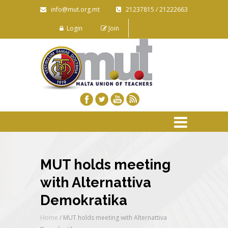
info@mut.org.mt
21237815 / 21222663
Login
Join
MUT holds meeting
with Alternattiva
Demokratika
Home
/
MUT holds meeting with Alternattiva