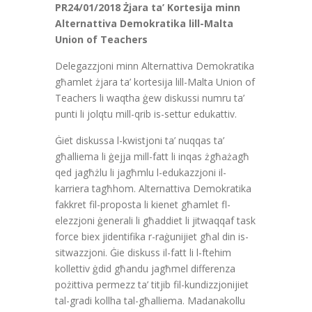
PR24/01/2018 Żjara ta’ Kortesija minn
Alternattiva Demokratika lill-Malta
Union of Teachers
Delegazzjoni minn Alternattiva Demokratika
għamlet żjara ta’ kortesija lill-Malta Union of
Teachers li waqtha ġew diskussi numru ta’
punti li jolqtu mill-qrib is-settur edukattiv.
Ġiet diskussa l-kwistjoni ta’ nuqqas ta’
għalliema li ġejja mill-fatt li inqas żgħażagħ
qed jagħżlu li jagħmlu l-edukazzjoni il-
karriera tagħhom. Alternattiva Demokratika
fakkret fil-proposta li kienet għamlet fl-
elezzjoni ġenerali li għaddiet li jitwaqqaf task
force biex jidentifika r-raġunijiet għal din is-
sitwazzjoni. Ġie diskuss il-fatt li l-ftehim
kollettiv ġdid għandu jagħmel differenza
pożittiva permezz ta’ titjib fil-kundizzjonijiet
tal-gradi kollha tal-għalliema. Madanakollu