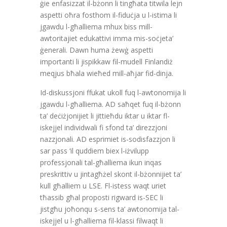
ġie enfasizzat il-bżonn li tingħata titwila lejn
aspetti oħra fosthom il-fiduċja u l-istima li
jgawdu l-għalliema mhux biss mill-
awtoritajiet edukattivi imma mis-soċjeta’
ġenerali. Dawn huma żewġ aspetti
importanti li jispikkaw fil-mudell Finlandiż
meqjus bħala wieħed mill-aħjar fid-dinja.
Id-diskussjoni ffukat ukoll fuq l-awtonomija li
jgawdu l-għalliema. AD saħqet fuq il-bżonn
ta’ deċiżjonijiet li jittieħdu iktar u iktar fl-
iskejjel individwali fi sfond ta’ direzzjoni
nazzjonali. AD esprimiet is-sodisfazzjon li
sar pass ‘il quddiem biex l-iżvilupp
professjonali tal-għalliema ikun inqas
preskrittiv u jintagħżel skont il-bżonnijiet ta’
kull għalliem u LSE. Fl-istess waqt uriet
tħassib għal proposti rigward is-SEC li
jistgħu joħonqu s-sens ta’ awtonomija tal-
iskejjel u l-għalliema fil-klassi filwaqt li