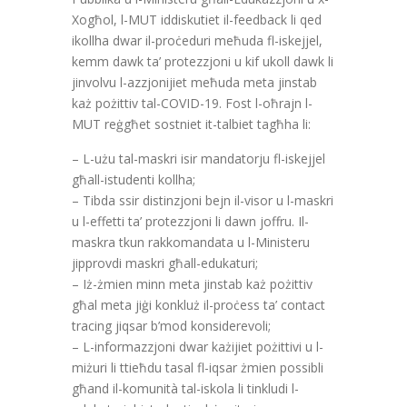
Xogħol, l-MUT iddiskutiet il-feedback li qed
ikollha dwar il-proċeduri meħuda fl-iskejjel,
kemm dawk ta’ protezzjoni u kif ukoll dawk li
jinvolvu l-azzjonijiet meħuda meta jinstab
każ pożittiv tal-COVID-19. Fost l-oħrajn l-
MUT reġgħet sostniet it-talbiet tagħha li:
– L-użu tal-maskri isir mandatorju fl-iskejjel
għall-istudenti kollha;
– Tibda ssir distinzjoni bejn il-visor u l-maskri
u l-effetti ta’ protezzjoni li dawn joffru. Il-
maskra tkun rakkomandata u l-Ministeru
jipprovdi maskri għall-edukaturi;
– Iż-żmien minn meta jinstab każ pożittiv
għal meta jiġi konkluż il-proċess ta’ contact
tracing jiqsar b’mod konsiderevoli;
– L-informazzjoni dwar każijiet pożittivi u l-
miżuri li ttieħdu tasal fl-iqsar żmien possibli
għand il-komunità tal-iskola li tinkludi l-