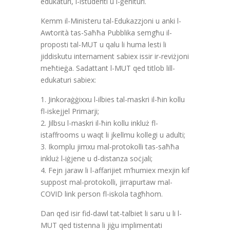
edukaturi, l-istudenti u l-ġenituri.
Kemm il-Ministeru tal-Edukazzjoni u anki l-
Awtorità tas-Saħħa Pubblika semgħu il-
proposti tal-MUT u qalu li huma lesti li
jiddiskutu internament sabiex issir ir-reviżjoni
meħtieġa. Sadattant l-MUT qed titlob lill-
edukaturi sabiex:
1. Jinkoraġġixxu l-ilbies tal-maskri il-ħin kollu
fl-iskejjel Primarji;
2. Jilbsu l-maskri il-ħin kollu inkluż fl-
istaffrooms u waqt li jkellmu kollegi u adulti;
3. Ikomplu jimxu mal-protokolli tas-saħħa
inkluż l-iġjene u d-distanza soċjali;
4. Fejn jaraw li l-affarijiet m’humiex mexjin kif
suppost mal-protokolli, jirrapurtaw mal-
COVID link person fl-iskola tagħhom.
Dan qed isir fid-dawl tat-talbiet li saru u li l-
MUT qed tistenna li jiġu implimentati