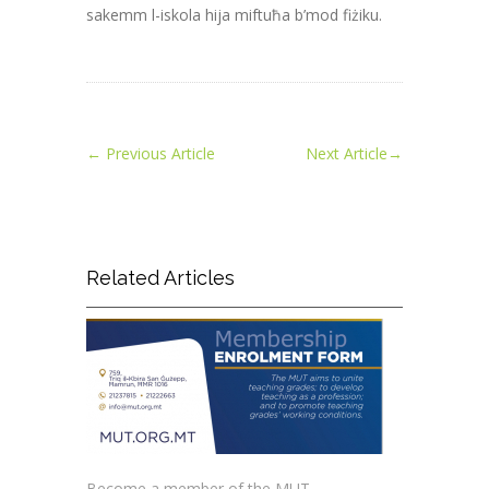
sakemm l-iskola hija miftuħa b’mod fiżiku.
←
Previous Article
Next Article
→
Related Articles
Become a member of the MUT