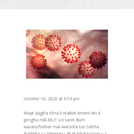
October 16, 2020 at 6:54 pm
Waqt laqgħa oħra li ntalbet kmieni din il-
ġimgħa mill-MUT u li saret illum
waranofsinhar mal-Awtorità tas-Saħħa
Pubblika u l-Ministeru għall-Edukazzjoni u x-