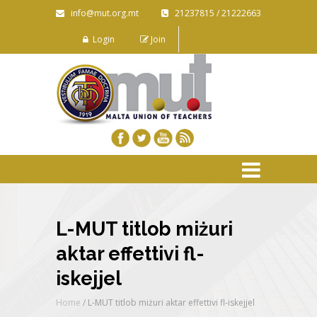
info@mut.org.mt
21237815 / 21222663
Login
Join
L-MUT titlob miżuri
aktar effettivi fl-
iskejjel
Home
/
L-MUT titlob miżuri aktar effettivi fl-iskejjel